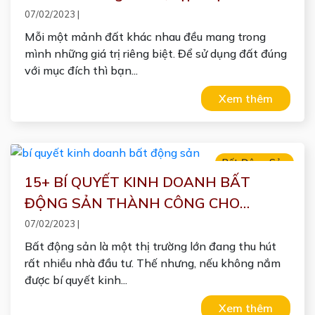
2023
07/02/2023
|
Mỗi một mảnh đất khác nhau đều mang trong
mình những giá trị riêng biệt. Để sử dụng đất đúng
với mục đích thì bạn...
Xem thêm
Bất Động Sản
15+ BÍ QUYẾT KINH DOANH BẤT
ĐỘNG SẢN THÀNH CÔNG CHO
NGƯỜI MỚI BẮT ĐẦU
07/02/2023
|
Bất động sản là một thị trường lớn đang thu hút
rất nhiều nhà đầu tư. Thế nhưng, nếu không nắm
được bí quyết kinh...
Xem thêm