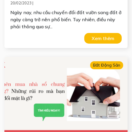
TRẢ
20/02/2023
|
Ngày nay, nhu cầu chuyển đổi đất vườn sang đất ở
ngày càng trở nên phổ biến. Tuy nhiên, điều này
phải thông qua sự...
Xem thêm
Bất Động Sản