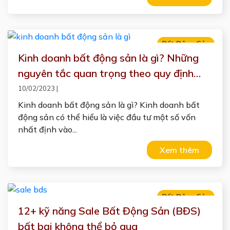
Bất Động Sản
Kinh doanh bất động sản là gì? Những
nguyên tắc quan trọng theo quy định
pháp luật?
10/02/2023
|
Kinh doanh bất động sản là gì? Kinh doanh bất
động sản có thể hiểu là việc đầu tư một số vốn
nhất định vào...
Xem thêm
Bất Động Sản
12+ kỹ năng Sale Bất Động Sản (BĐS)
bất bại không thể bỏ qua