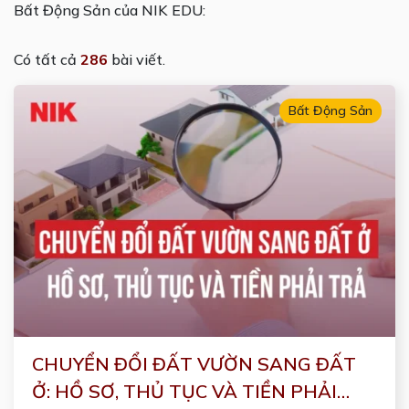
Bất Động Sản của NIK EDU:
Có tất cả
286
bài viết.
Bất Động Sản
CHUYỂN ĐỔI ĐẤT VƯỜN SANG ĐẤT
Ở: HỒ SƠ, THỦ TỤC VÀ TIỀN PHẢI