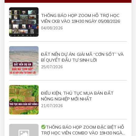
THÔNG BÁO HỌP ZOOM HỖ TRỢ HỌC
VIÊN CKB VÀO 19H30 NGÀY 05/08/2026
04/08/2026
ĐẤT NỀN DỰ ÁN: GIẢI MÃ “CƠN SỐT” VÀ
BÍ QUYẾT ĐẦU TƯ SINH LỜI
25/07/2026
ĐIỀU KIỆN, THỦ TỤC MUA BÁN ĐẤT
NÔNG NGHIỆP MỚI NHẤT
21/07/2026
THÔNG BÁO HỌP ZOOM ĐẶC BIỆT HỖ
TRỢ HỌC VIÊN COMBO VÀO 19H30 NGÀY