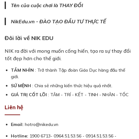
Tên của cuộc chơi là THAY ĐỔI
NikEdu.vn - ĐÀO TẠO ĐẦU TƯ THỰC TẾ
Đôi lời về NIK EDU
NIK ra đời với mong muốn cống hiến, tạo ra sự thay đổi
tốt đẹp hơn cho thế giới.
TẦM NHÌN
: Trở thành Tập đoàn Giáo Dục hàng đầu thế
giới.
SỨ MỆNH
: Chia sẻ những kiến thức hiệu quả nhất.
GIÁ TRỊ CỐT LÕI
: TÂM - TRÍ - KẾT - TINH - NHÂN - TỐC
Liên hệ
Email:
hotro@nikedu.vn
Hotline:
1900 6713- 0964.51.53.56 - 0914.51.53.56 -