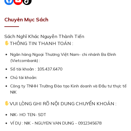
Chuyên Mục Sách
Sách Nghĩ Khác Nguyễn Thành Tiến
THÔNG TIN THANH TOÁN :
Ngân hàng Ngoại Thương Việt Nam- chi nhánh Ba Đình
(Vietcombank) :
Số tài khoản : 105.437.6470
Chủ tài khoản:
Các khóa học tại NIK dành cho mọi đối tượng
Công ty TNHH Trường Đào tạo Kinh doanh và Đầu tư thực tế
Các
khóa học môi giới bất động sản
tại NIK hướng đến
NIK
nhiều nhóm đối tượng như:
VUI LÒNG GHI RÕ NỘI DUNG CHUYỂN KHOẢN :
Cá nhân, tổ chức tham gia môi giới, thẩm định bất
NIK- HO TEN- SDT
động sản, quản lý và điều hành các sàn giao dịch
VÍ DỤ : NIK - NGUYEN VAN DUNG - 0912345678
bất động sản.
Những người muốn tìm hiểu kiến ​​thức về bất động