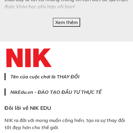
được khóa học phù hợp với bạn!
Xem thêm
Tên của cuộc chơi là THAY ĐỔI
Khoá học môi giới bất động sản NIK
1. Tổng quan về thị trường
NikEdu.vn - ĐÀO TẠO ĐẦU TƯ THỰC TẾ
môi giới bất động sản hiện
Đôi lời về NIK EDU
nay
NIK ra đời với mong muốn cống hiến, tạo ra sự thay đổi
Từ giữa năm 2022 đến nay, thị trường bất động sản
tốt đẹp hơn cho thế giới.
chịu nhiều tác động trực tiếp từ chính sách pháp luật