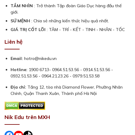
trong quá trình sửa đổi, chính sách tiền tệ với việc kiểm
TẦM NHÌN
: Trở thành Tập đoàn Giáo Dục hàng đầu thế
soát tín dụng. Thêm vào đó, thị trường bất động sản
giới.
vẫn chưa phục hồi hoàn toàn sau đại dịch Covid 19. Có
SỨ MỆNH
: Chia sẻ những kiến thức hiệu quả nhất.
thể nói đây là thời điểm khó khăn đối với thị trường nói
GIÁ TRỊ CỐT LÕI
: TÂM - TRÍ - KẾT - TINH - NHÂN - TỐC
chung và các nhân viên môi giới nói riêng.
Liên hệ
Tuy vậy, đây được xem là điều bình thường đối với chu
kỳ kinh tế. Sự biến động này vừa là thử thách và cũng là
Email:
hotro@nikedu.vn
cơ hội với những người biết nắm bắt cơ hội. Chính vì
vậy, việc trang bị đầy đủ kiến thức chuyên môn qua việc
Hotline:
1900 6713- 0964.51.53.56 - 0914.51.53.56 -
tham gia các
khóa học môi giới bất động sản
để có thể
0932.51.53.56 - 0964.21.23.26 - 0979.51.53.58
thăng tiến trong sự nghiệp là cực kỳ quan trọng.
Địa chỉ:
Tầng 12, tòa nhà Diamond Flower, Phường Nhân
2. Các khóa học môi giới bất
Chính, Quận Thanh Xuân, Thành phố Hà Nội
động sản phù hợp với những
ai
Nik Edu trên MXH
Facebook
#
#