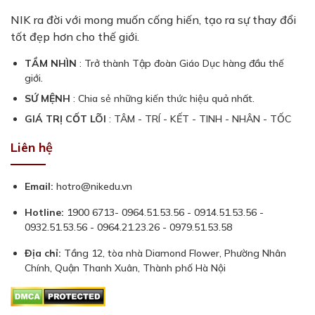
NIK ra đời với mong muốn cống hiến, tạo ra sự thay đổi
tốt đẹp hơn cho thế giới.
TẦM NHÌN
: Trở thành Tập đoàn Giáo Dục hàng đầu thế
giới.
SỨ MỆNH
: Chia sẻ những kiến thức hiệu quả nhất.
GIÁ TRỊ CỐT LÕI
: TÂM - TRÍ - KẾT - TINH - NHÂN - TỐC
Liên hệ
Email:
hotro@nikedu.vn
Hotline:
1900 6713- 0964.51.53.56 - 0914.51.53.56 -
0932.51.53.56 - 0964.21.23.26 - 0979.51.53.58
Địa chỉ:
Tầng 12, tòa nhà Diamond Flower, Phường Nhân
Chính, Quận Thanh Xuân, Thành phố Hà Nội