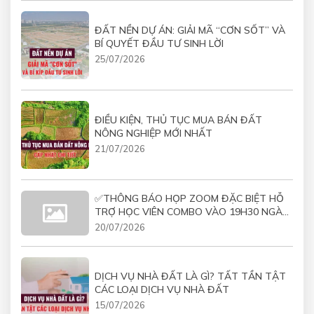
ĐẤT NỀN DỰ ÁN: GIẢI MÃ “CƠN SỐT” VÀ
BÍ QUYẾT ĐẦU TƯ SINH LỜI
25/07/2026
ĐIỀU KIỆN, THỦ TỤC MUA BÁN ĐẤT
NÔNG NGHIỆP MỚI NHẤT
21/07/2026
✅THÔNG BÁO HỌP ZOOM ĐẶC BIỆT HỖ
TRỢ HỌC VIÊN COMBO VÀO 19H30 NGÀY
21/07/2026
20/07/2026
DỊCH VỤ NHÀ ĐẤT LÀ GÌ? TẤT TẦN TẬT
CÁC LOẠI DỊCH VỤ NHÀ ĐẤT
15/07/2026