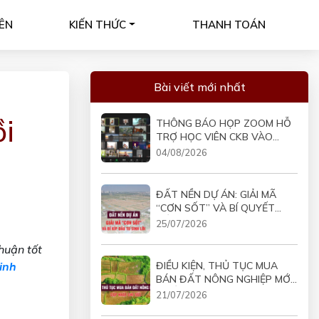
ÊN
KIẾN THỨC
THANH TOÁN
Bài viết mới nhất
ồi
THÔNG BÁO HỌP ZOOM HỖ
TRỢ HỌC VIÊN CKB VÀO
19H30 NGÀY 05/08/2026
04/08/2026
ĐẤT NỀN DỰ ÁN: GIẢI MÃ
“CƠN SỐT” VÀ BÍ QUYẾT
ĐẦU TƯ SINH LỜI
25/07/2026
huận tốt
ĐIỀU KIỆN, THỦ TỤC MUA
inh
BÁN ĐẤT NÔNG NGHIỆP MỚI
NHẤT
21/07/2026