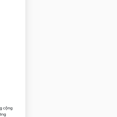
ng cộng
ường