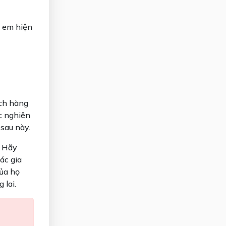
ẻ em hiện
ách hàng
ệc nghiên
 sau này.
. Hãy
ác gia
của họ
 lai.