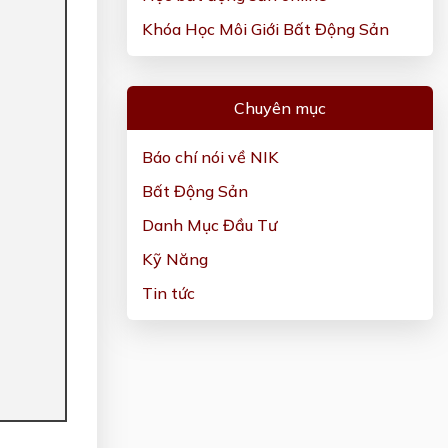
Khóa Học Môi Giới Bất Động Sản
Chuyên mục
Báo chí nói về NIK
Bất Động Sản
Danh Mục Đầu Tư
Kỹ Năng
Tin tức