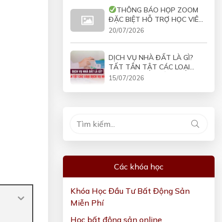
THÔNG BÁO HỌP ZOOM
ĐẶC BIỆT HỖ TRỢ HỌC VIÊN
COMBO VÀO 19H30 NGÀY
20/07/2026
21/07/2026
DỊCH VỤ NHÀ ĐẤT LÀ GÌ?
TẤT TẦN TẬT CÁC LOẠI
DỊCH VỤ NHÀ ĐẤT
15/07/2026
Các khóa học
Khóa Học Đầu Tư Bất Động Sản
Miễn Phí
Học bất động sản online