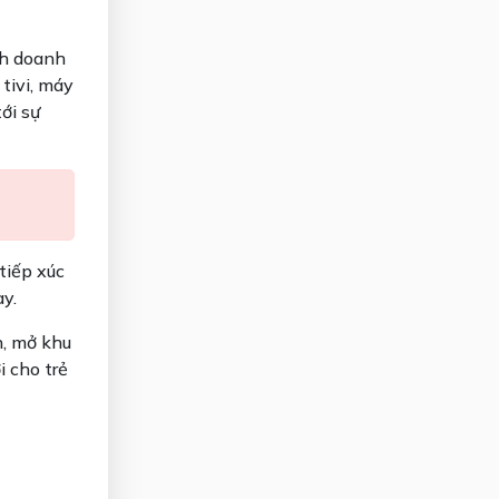
nh doanh
tivi, máy
ới sự
tiếp xúc
ày.
n, mở khu
i cho trẻ