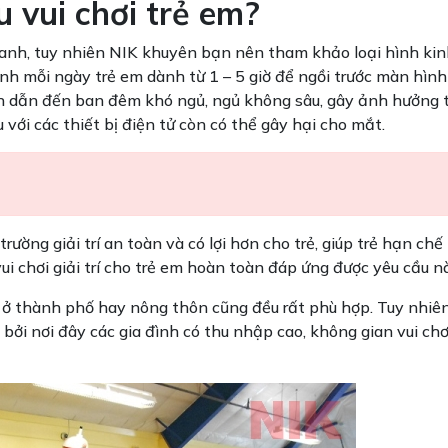
 vui chơi trẻ em?
 doanh, tuy nhiên NIK khuyên bạn nên tham khảo loại hình ki
ình mỗi ngày trẻ em dành từ 1 – 5 giờ để ngồi trước màn hình 
hơn dẫn đến ban đêm khó ngủ, ngủ không sâu, gây ảnh hưởng t
u với các thiết bị điện tử còn có thể gây hại cho mắt.
ường giải trí an toàn và có lợi hơn cho trẻ, giúp trẻ hạn chế 
vui chơi giải trí cho trẻ em hoàn toàn đáp ứng được yêu cầu n
là ở thành phố hay nông thôn cũng đều rất phù hợp. Tuy nhiê
 bởi nơi đây các gia đình có thu nhập cao, không gian vui chơ