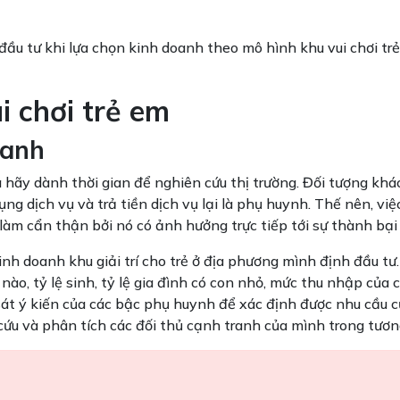
 đầu tư khi lựa chọn kinh doanh theo mô hình khu vui chơi tr
i chơi trẻ em
oanh
à hãy dành thời gian để nghiên cứu thị trường. Đối tượng kh
ụng dịch vụ và trả tiền dịch vụ lại là phụ huynh. Thế nên, vi
c làm cẩn thận bởi nó có ảnh hưởng trực tiếp tới sự thành bại
nh doanh khu giải trí cho trẻ ở địa phương mình định đầu tư
ào, tỷ lệ sinh, tỷ lệ gia đình có con nhỏ, mức thu nhập của c
 sát ý kiến của các bậc phụ huynh để xác định được nhu cầu 
ứu và phân tích các đối thủ cạnh tranh của mình trong tương