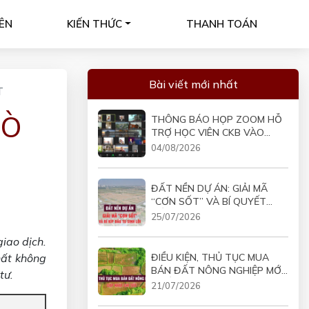
ÊN
KIẾN THỨC
THANH TOÁN
Bài viết mới nhất
T
RÒ
THÔNG BÁO HỌP ZOOM HỖ
TRỢ HỌC VIÊN CKB VÀO
19H30 NGÀY 05/08/2026
04/08/2026
ĐẤT NỀN DỰ ÁN: GIẢI MÃ
“CƠN SỐT” VÀ BÍ QUYẾT
ĐẦU TƯ SINH LỜI
25/07/2026
giao dịch.
ĐIỀU KIỆN, THỦ TỤC MUA
hất không
BÁN ĐẤT NÔNG NGHIỆP MỚI
tư.
NHẤT
21/07/2026