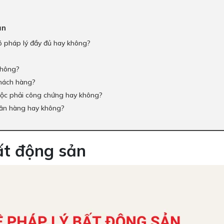
ản
ó pháp lý đầy đủ hay không?
không?
 khách hàng?
uộc phải công chứng hay không?
gân hàng hay không?
ất động sản