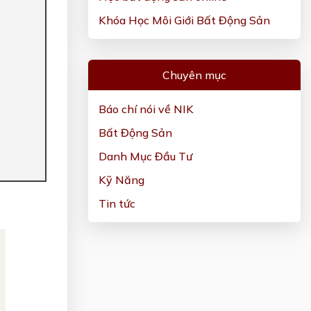
Khóa Học Môi Giới Bất Động Sản
Chuyên mục
Báo chí nói về NIK
Bất Động Sản
Danh Mục Đầu Tư
Kỹ Năng
Tin tức