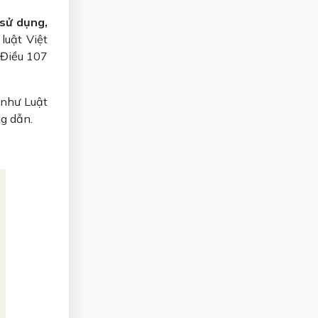
 sử dụng,
luật Việt
 Điều 107
 như Luật
ng dẫn.