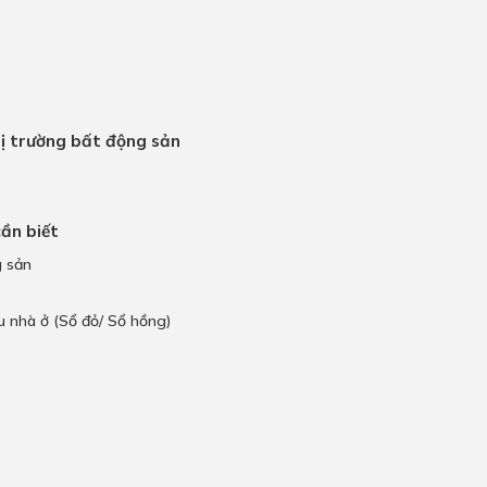
hị trường bất động sản
cần biết
g sản
u nhà ở (Sổ đỏ/ Sổ hồng)