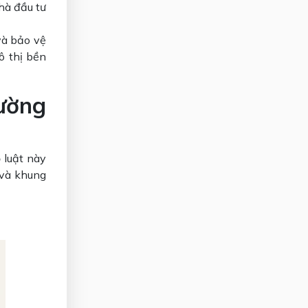
hà đầu tư
và bảo vệ
ô thị bền
rường
 luật này
 và khung