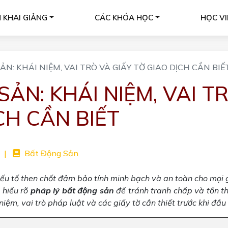
H KHAI GIẢNG
CÁC KHÓA HỌC
HỌC VI
N: KHÁI NIỆM, VAI TRÒ VÀ GIẤY TỜ GIAO DỊCH CẦN BIẾ
ẢN: KHÁI NIỆM, VAI T
CH CẦN BIẾT
|
Bất Động Sản
 yếu tố then chốt đảm bảo tính minh bạch và an toàn cho mọi 
 hiểu rõ
pháp lý bất động sản
để tránh tranh chấp và tổn t
ệm, vai trò pháp luật và các giấy tờ cần thiết trước khi đầu 