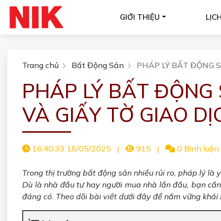
GIỚI THIỆU
LỊC
Trang chủ
Bất Động Sản
PHÁP LÝ BẤT ĐỘNG SẢ
PHÁP LÝ BẤT ĐỘNG S
VÀ GIẤY TỜ GIAO DỊ
16:40:33 18/05/2025
|
915
|
0 Bình luận
Trong thị trường bất động sản nhiều rủi ro, pháp lý là
Dù là nhà đầu tư hay người mua nhà lần đầu, bạn cần
đáng có. Theo dõi bài viết dưới đây để nắm vững khái ni