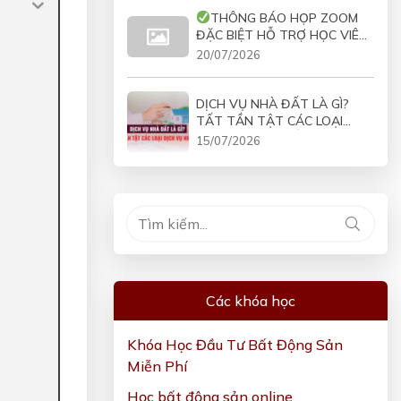
THÔNG BÁO HỌP ZOOM
ĐẶC BIỆT HỖ TRỢ HỌC VIÊN
COMBO VÀO 19H30 NGÀY
20/07/2026
21/07/2026
DỊCH VỤ NHÀ ĐẤT LÀ GÌ?
TẤT TẦN TẬT CÁC LOẠI
DỊCH VỤ NHÀ ĐẤT
15/07/2026
Các khóa học
Khóa Học Đầu Tư Bất Động Sản
Miễn Phí
Học bất động sản online