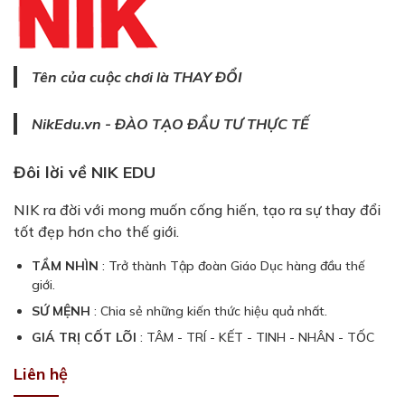
Tên của cuộc chơi là THAY ĐỔI
NikEdu.vn - ĐÀO TẠO ĐẦU TƯ THỰC TẾ
Đôi lời về NIK EDU
NIK ra đời với mong muốn cống hiến, tạo ra sự thay đổi
tốt đẹp hơn cho thế giới.
TẦM NHÌN
: Trở thành Tập đoàn Giáo Dục hàng đầu thế
giới.
SỨ MỆNH
: Chia sẻ những kiến thức hiệu quả nhất.
GIÁ TRỊ CỐT LÕI
: TÂM - TRÍ - KẾT - TINH - NHÂN - TỐC
Liên hệ