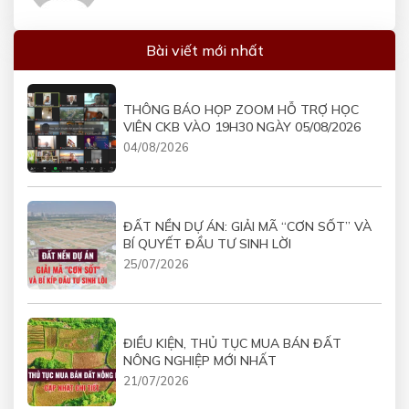
Bài viết mới nhất
THÔNG BÁO HỌP ZOOM HỖ TRỢ HỌC
VIÊN CKB VÀO 19H30 NGÀY 05/08/2026
04/08/2026
ĐẤT NỀN DỰ ÁN: GIẢI MÃ “CƠN SỐT” VÀ
BÍ QUYẾT ĐẦU TƯ SINH LỜI
25/07/2026
ĐIỀU KIỆN, THỦ TỤC MUA BÁN ĐẤT
NÔNG NGHIỆP MỚI NHẤT
21/07/2026