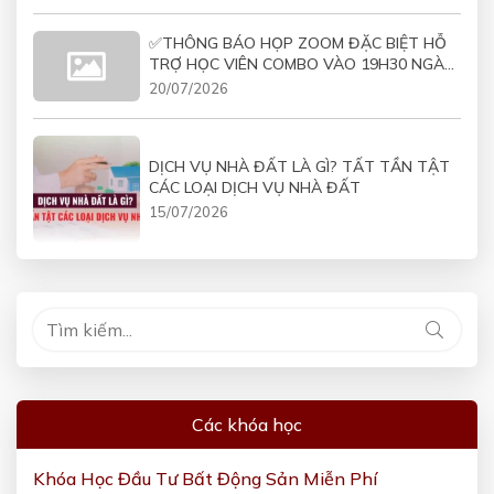
✅THÔNG BÁO HỌP ZOOM ĐẶC BIỆT HỖ
TRỢ HỌC VIÊN COMBO VÀO 19H30 NGÀY
21/07/2026
20/07/2026
DỊCH VỤ NHÀ ĐẤT LÀ GÌ? TẤT TẦN TẬT
CÁC LOẠI DỊCH VỤ NHÀ ĐẤT
15/07/2026
Các khóa học
Khóa Học Đầu Tư Bất Động Sản Miễn Phí