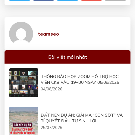
teamseo
Bài viết mới nhất
THÔNG BÁO HỌP ZOOM HỖ TRỢ HỌC
VIÊN CKB VÀO 19H30 NGÀY 05/08/2026
04/08/2026
ĐẤT NỀN DỰ ÁN: GIẢI MÃ “CƠN SỐT” VÀ
BÍ QUYẾT ĐẦU TƯ SINH LỜI
25/07/2026