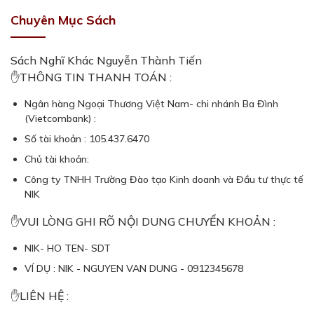
Chuyên Mục Sách
Sách Nghĩ Khác Nguyễn Thành Tiến
✋THÔNG TIN THANH TOÁN :
Ngân hàng Ngoại Thương Việt Nam- chi nhánh Ba Đình
(Vietcombank) :
Số tài khoản : 105.437.6470
Chủ tài khoản:
Công ty TNHH Trường Đào tạo Kinh doanh và Đầu tư thực tế
NIK
✋VUI LÒNG GHI RÕ NỘI DUNG CHUYỂN KHOẢN :
NIK- HO TEN- SDT
VÍ DỤ : NIK - NGUYEN VAN DUNG - 0912345678
✋LIÊN HỆ :