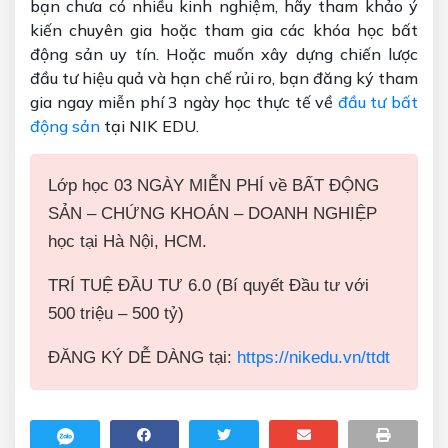
bạn chưa có nhiều kinh nghiệm, hãy tham khảo ý
kiến chuyên gia hoặc tham gia các khóa học bất
động sản uy tín. Hoặc muốn xây dựng chiến lược
đầu tư hiệu quả và hạn chế rủi ro, bạn đăng ký tham
gia ngay miễn phí 3 ngày học thực tế về
đầu tư bất
động sản
tại NIK EDU.
Lớp học 03 NGÀY MIỄN PHÍ về BẤT ĐỘNG
SẢN – CHỨNG KHOÁN – DOANH NGHIỆP
học tại Hà Nội, HCM.
TRÍ TUỆ ĐẦU TƯ 6.0 (Bí quyết Đầu tư với
500 triệu – 500 tỷ)
ĐĂNG KÝ DỄ DÀNG tại:
https://nikedu.vn/ttdt