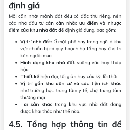
định giá
Mỗi căn nhà/ mảnh đất đều có đặc thù riêng, nên
các nhà đầu tư cần cân nhắc
ưu điểm và nhược
điểm của khu nhà đất
để định giá đúng, bao gồm:
Vị trí nhà đất:
Ở mặt phố hay trong ngõ, ở khu
vực chuẩn bị có quy hoạch hạ tầng hay ở vị trí
kén người mua.
Hình dạng
khu nhà đất
vuông vức hay thóp
hậu.
Thiết kế
hiện đại, tối giản hay cầu kỳ, lỗi thời.
Vị trí
gần khu dân cư và các tiện ích khác
như trường học, trung tâm y tế, chợ, trung tâm
thương mại.
Tài sản khác
trong khu vực nhà đất đang
được khai thác như thế nào.
4.5. Tổng hợp thông tin để