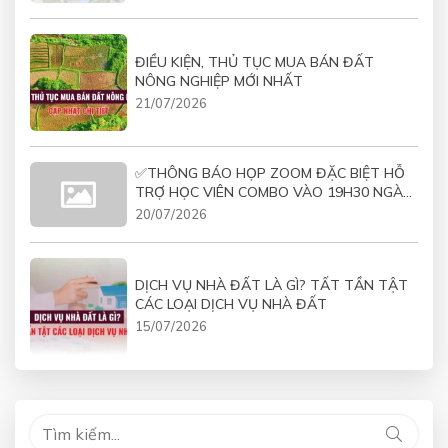
ĐIỀU KIỆN, THỦ TỤC MUA BÁN ĐẤT
NÔNG NGHIỆP MỚI NHẤT
21/07/2026
✅THÔNG BÁO HỌP ZOOM ĐẶC BIỆT HỖ
TRỢ HỌC VIÊN COMBO VÀO 19H30 NGÀY
21/07/2026
20/07/2026
DỊCH VỤ NHÀ ĐẤT LÀ GÌ? TẤT TẦN TẬT
CÁC LOẠI DỊCH VỤ NHÀ ĐẤT
15/07/2026