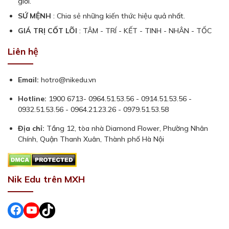
giới.
SỨ MỆNH
: Chia sẻ những kiến thức hiệu quả nhất.
GIÁ TRỊ CỐT LÕI
: TÂM - TRÍ - KẾT - TINH - NHÂN - TỐC
Liên hệ
Email:
hotro@nikedu.vn
Hotline:
1900 6713- 0964.51.53.56 - 0914.51.53.56 -
0932.51.53.56 - 0964.21.23.26 - 0979.51.53.58
Địa chỉ:
Tầng 12, tòa nhà Diamond Flower, Phường Nhân
Chính, Quận Thanh Xuân, Thành phố Hà Nội
Nik Edu trên MXH
Facebook
#
#