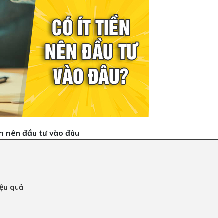
n nên đầu tư vào đâu
iệu quả