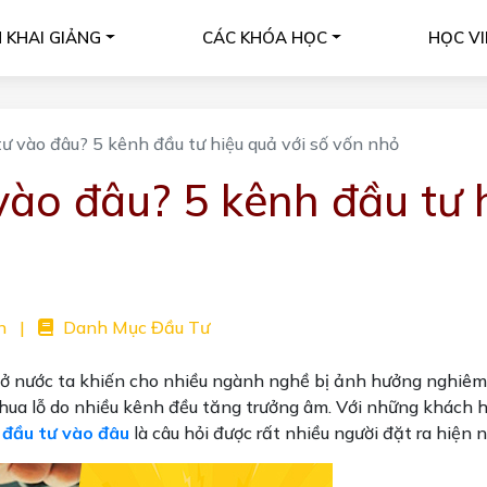
H KHAI GIẢNG
CÁC KHÓA HỌC
HỌC VI
tư vào đâu? 5 kênh đầu tư hiệu quả với số vốn nhỏ
 vào đâu? 5 kênh đầu tư 
n
|
Danh Mục Đầu Tư
 ở nước ta khiến cho nhiều ngành nghề bị ảnh hưởng nghiêm
 thua lỗ do nhiều kênh đều tăng trưởng âm. Với những khách 
n đầu tư vào đâu
là câu hỏi được rất nhiều người đặt ra hiện n