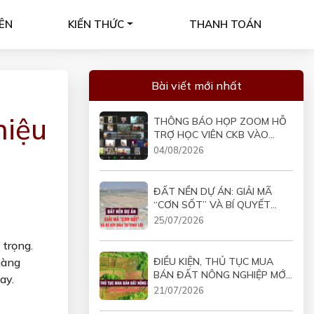
ÊN
KIẾN THỨC
THANH TOÁN
Bài viết mới nhất
hiệu
THÔNG BÁO HỌP ZOOM HỖ
TRỢ HỌC VIÊN CKB VÀO
19H30 NGÀY 05/08/2026
04/08/2026
ĐẤT NỀN DỰ ÁN: GIẢI MÃ
“CƠN SỐT” VÀ BÍ QUYẾT
ĐẦU TƯ SINH LỜI
25/07/2026
 trọng.
ĐIỀU KIỆN, THỦ TỤC MUA
hàng
BÁN ĐẤT NÔNG NGHIỆP MỚI
ay.
NHẤT
21/07/2026