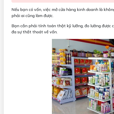
Nếu bạn có vốn, việc mở cửa hàng kinh doanh là không
phải ai cũng làm được.
Bạn cần phải tính toán thật kỹ lưỡng, đo lường được c
đa sự thất thoát về vốn.