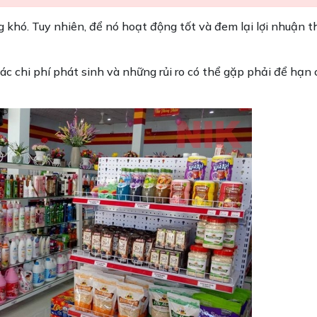
 khó. Tuy nhiên, để nó hoạt động tốt và đem lại lợi nhuận t
ác chi phí phát sinh và những rủi ro có thể gặp phải để hạn 