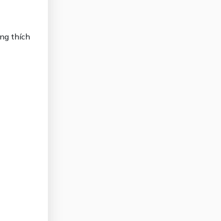
ông thích