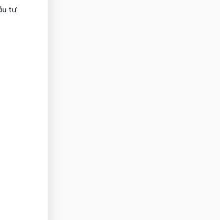
u tư.