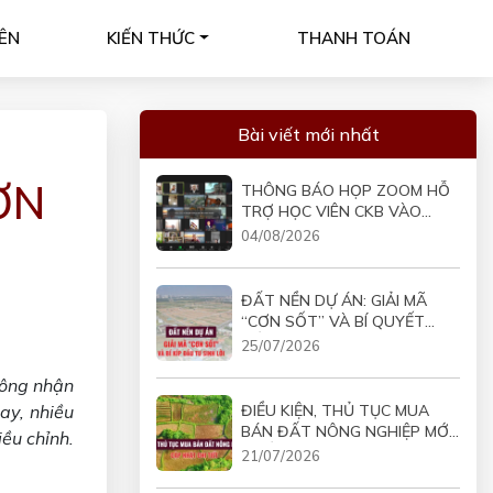
ÊN
KIẾN THỨC
THANH TOÁN
Bài viết mới nhất
ƠN
THÔNG BÁO HỌP ZOOM HỖ
TRỢ HỌC VIÊN CKB VÀO
19H30 NGÀY 05/08/2026
04/08/2026
ĐẤT NỀN DỰ ÁN: GIẢI MÃ
“CƠN SỐT” VÀ BÍ QUYẾT
ĐẦU TƯ SINH LỜI
25/07/2026
công nhận
ĐIỀU KIỆN, THỦ TỤC MUA
ay, nhiều
BÁN ĐẤT NÔNG NGHIỆP MỚI
iều chỉnh.
NHẤT
21/07/2026