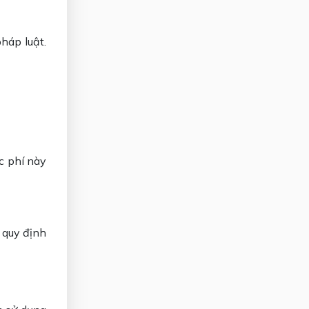
háp luật.
c phí này
 quy định