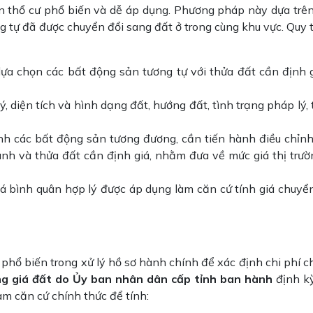
ên thổ cư phổ biến và dễ áp dụng. Phương pháp này dựa trên
 tự đã được chuyển đổi sang đất ở trong cùng khu vực. Quy t
ựa chọn các bất động sản tương tự với thửa đất cần định g
 lý, diện tích và hình dạng đất, hướng đất, tình trạng pháp lý,
nh các bất động sản tương đương, cần tiến hành điều chỉnh
sánh và thửa đất cần định giá, nhằm đưa về mức giá thị trườ
iá bình quân hợp lý được áp dụng làm căn cứ tính giá chuyể
hổ biến trong xử lý hồ sơ hành chính để xác định chi phí c
g giá đất do Ủy ban nhân dân cấp tỉnh ban hành
định k
àm căn cứ chính thức để tính: