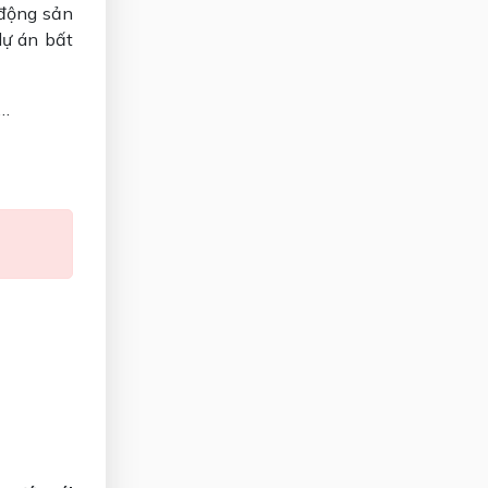
động sản
dự án bất
g…