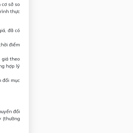
 cơ sở so
rình thực
iá, đã có
 thời điểm
 giá theo
ng hợp lý
n đổi mục
huyển đổi
ỳ (thường