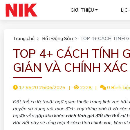
GIỚI THIỆU
LỊC
Trang chủ
Bất Động Sản
TOP 4+ CÁCH TÍNH G
TOP 4+ CÁCH TÍNH 
GIẢN VÀ CHÍNH XÁC
17:55:20 25/05/2025
|
2228
|
0 Bình luậ
Đất thổ cư là thuật ngữ quen thuộc trong lĩnh vực bất
quyền sử dụng với mục đích xây dựng nhà ở và các c
người vẫn gặp khó khăn
cách tính giá đất lên thổ cư
bở
Bài viết này sẽ tổng hợp 4 cách tính
chính xác, kèm ví