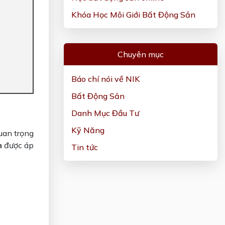
Khóa Học Môi Giới Bất Động Sản
Chuyên mục
Báo chí nói về NIK
Bất Động Sản
Danh Mục Đầu Tư
Kỹ Năng
uan trọng
n
được áp
Tin tức