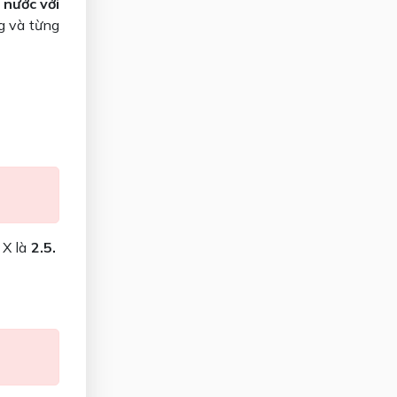
 nước với
g và từng
 X là
2.5.