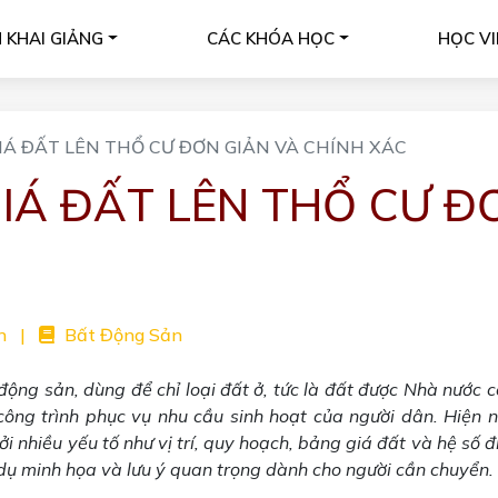
H KHAI GIẢNG
CÁC KHÓA HỌC
HỌC VI
IÁ ĐẤT LÊN THỔ CƯ ĐƠN GIẢN VÀ CHÍNH XÁC
GIÁ ĐẤT LÊN THỔ CƯ Đ
n
|
Bất Động Sản
 động sản, dùng để chỉ loại đất ở, tức là đất được Nhà nước 
ông trình phục vụ nhu cầu sinh hoạt của người dân. Hiện n
i nhiều yếu tố như vị trí, quy hoạch, bảng giá đất và hệ số đ
 dụ minh họa và lưu ý quan trọng dành cho người cần chuyển.