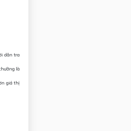
i dân tra
thường là
n giá thị