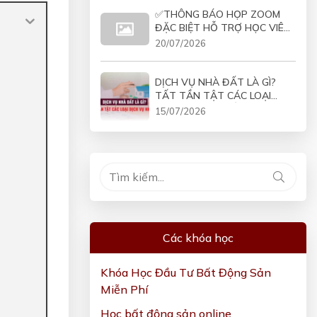
✅THÔNG BÁO HỌP ZOOM
ĐẶC BIỆT HỖ TRỢ HỌC VIÊN
COMBO VÀO 19H30 NGÀY
20/07/2026
21/07/2026
DỊCH VỤ NHÀ ĐẤT LÀ GÌ?
TẤT TẦN TẬT CÁC LOẠI
DỊCH VỤ NHÀ ĐẤT
15/07/2026
Các khóa học
Khóa Học Đầu Tư Bất Động Sản
Miễn Phí
Học bất động sản online