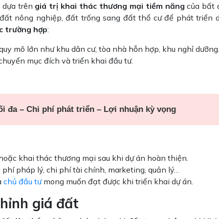
 dựa trên
giá trị khai thác thương mại tiềm năng
của bất 
đất nông nghiệp, đất trống sang đất thổ cư để phát triển 
c trường hợp
:
quy mô lớn như khu dân cư, tòa nhà hỗn hợp, khu nghỉ dưỡn
chuyển mục đích và triển khai đầu tư.
 tối đa – Chi phí phát triển – Lợi nhuận kỳ vọng
uê hoặc khai thác thương mại sau khi dự án hoàn thiện.
 phí pháp lý, chi phí tài chính, marketing, quản lý…
à
chủ đầu tư
mong muốn đạt được khi triển khai dự án.
hỉnh giá đất