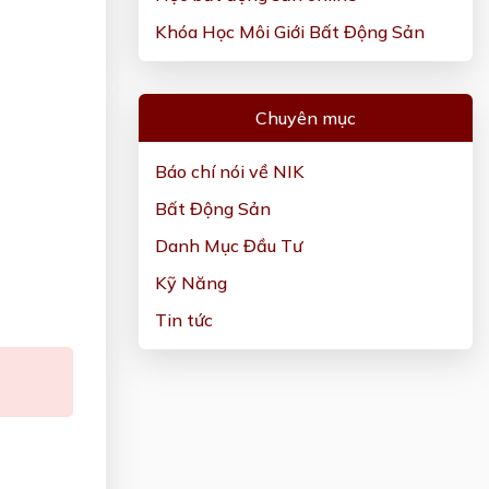
Khóa Học Môi Giới Bất Động Sản
Chuyên mục
Báo chí nói về NIK
Bất Động Sản
Danh Mục Đầu Tư
Kỹ Năng
Tin tức