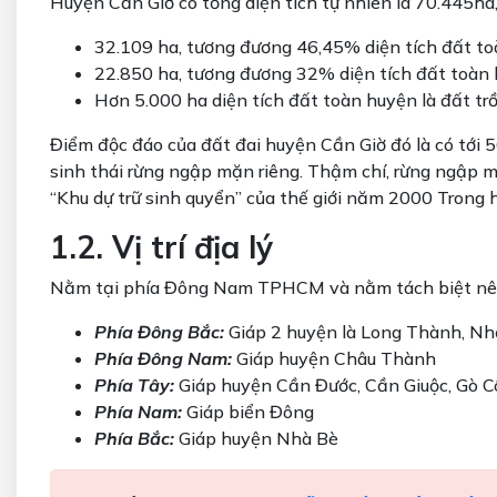
Huyện Cần Giờ có tổng diện tích tự nhiên là 70.445h
32.109 ha, tương đương 46,45% diện tích đất to
22.850 ha, tương đương 32% diện tích đất toàn 
Hơn 5.000 ha diện tích đất toàn huyện là đất trồn
Điểm độc đáo của đất đai huyện Cần Giờ đó là có tới 
sinh thái rừng ngập mặn riêng. Thậm chí, rừng ngập
“Khu dự trữ sinh quyển” của thế giới năm 2000 Trong 
1.2. Vị trí địa lý
Nằm tại phía Đông Nam TPHCM và nằm tách biệt nên 
Phía Đông Bắc:
Giáp 2 huyện là Long Thành, Nh
Phía Đông Nam:
Giáp huyện Châu Thành
Phía Tây:
Giáp huyện Cần Đước, Cần Giuộc, Gò 
Phía Nam:
Giáp biển Đông
Phía Bắc:
Giáp huyện Nhà Bè