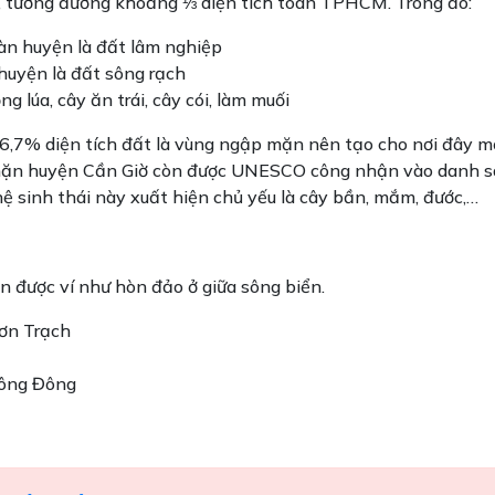
a, tương đương khoảng ⅓ diện tích toàn TPHCM. Trong đó:
àn huyện là đất lâm nghiệp
huyện là đất sông rạch
g lúa, cây ăn trái, cây cói, làm muối
56,7% diện tích đất là vùng ngập mặn nên tạo cho nơi đây m
 mặn huyện Cần Giờ còn được UNESCO công nhận vào danh s
hệ sinh thái này xuất hiện chủ yếu là cây bần, mắm, đước,…
được ví như hòn đảo ở giữa sông biển.
ơn Trạch
Công Đông