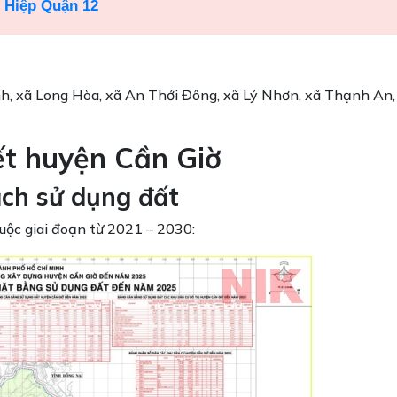
 Hiệp Quận 12
nh, xã Long Hòa, xã An Thới Đông, xã Lý Nhơn, xã Thạnh An,
iết huyện Cần Giờ
ạch sử dụng đất
uộc giai đoạn từ 2021 – 2030: