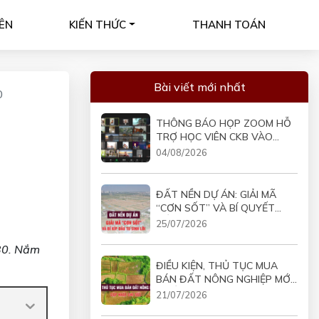
ÊN
KIẾN THỨC
THANH TOÁN
Bài viết mới nhất
0
THÔNG BÁO HỌP ZOOM HỖ
TRỢ HỌC VIÊN CKB VÀO
19H30 NGÀY 05/08/2026
04/08/2026
ĐẤT NỀN DỰ ÁN: GIẢI MÃ
“CƠN SỐT” VÀ BÍ QUYẾT
ĐẦU TƯ SINH LỜI
25/07/2026
30. Nắm
ĐIỀU KIỆN, THỦ TỤC MUA
BÁN ĐẤT NÔNG NGHIỆP MỚI
NHẤT
21/07/2026