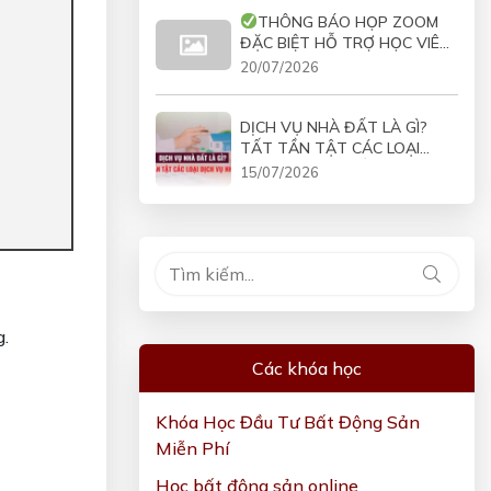
THÔNG BÁO HỌP ZOOM
ĐẶC BIỆT HỖ TRỢ HỌC VIÊN
COMBO VÀO 19H30 NGÀY
20/07/2026
21/07/2026
DỊCH VỤ NHÀ ĐẤT LÀ GÌ?
TẤT TẦN TẬT CÁC LOẠI
DỊCH VỤ NHÀ ĐẤT
15/07/2026
g.
Các khóa học
Khóa Học Đầu Tư Bất Động Sản
Miễn Phí
Học bất động sản online