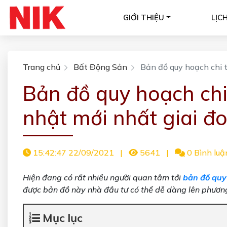
GIỚI THIỆU
LỊC
Trang chủ
Bất Động Sản
Bản đồ quy hoạch chi t
Bản đồ quy hoạch chi
nhật mới nhất giai đ
15:42:47 22/09/2021
|
5641
|
0 Bình luậ
Hiện đang có rất nhiều người quan tâm tới
bản đồ quy 
được bản đồ này nhà đầu tư có thể dễ dàng lên phương
Mục lục