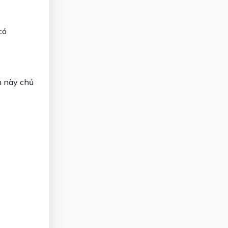
có
nh này chủ