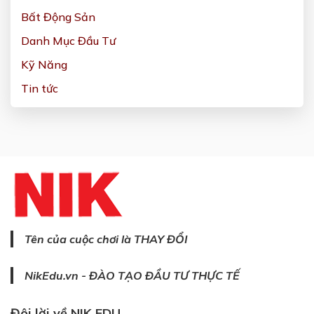
Bất Động Sản
Danh Mục Đầu Tư
Kỹ Năng
Tin tức
Tên của cuộc chơi là THAY ĐỔI
NikEdu.vn - ĐÀO TẠO ĐẦU TƯ THỰC TẾ
Đôi lời về NIK EDU