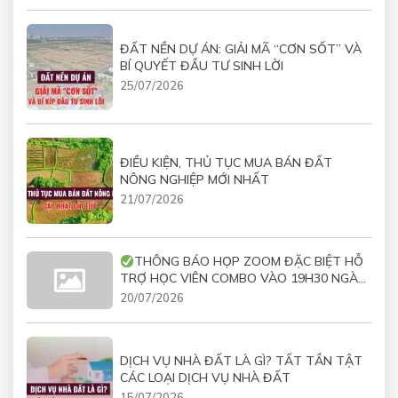
ĐẤT NỀN DỰ ÁN: GIẢI MÃ “CƠN SỐT” VÀ
BÍ QUYẾT ĐẦU TƯ SINH LỜI
25/07/2026
ĐIỀU KIỆN, THỦ TỤC MUA BÁN ĐẤT
NÔNG NGHIỆP MỚI NHẤT
21/07/2026
THÔNG BÁO HỌP ZOOM ĐẶC BIỆT HỖ
TRỢ HỌC VIÊN COMBO VÀO 19H30 NGÀY
21/07/2026
20/07/2026
DỊCH VỤ NHÀ ĐẤT LÀ GÌ? TẤT TẦN TẬT
CÁC LOẠI DỊCH VỤ NHÀ ĐẤT
15/07/2026