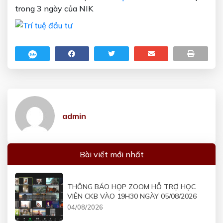
trong 3 ngày của NIK
admin
Bài viết mới nhất
THÔNG BÁO HỌP ZOOM HỖ TRỢ HỌC
VIÊN CKB VÀO 19H30 NGÀY 05/08/2026
04/08/2026