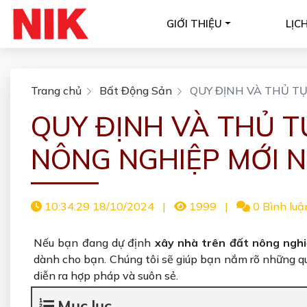
GIỚI THIỆU
LỊC
Trang chủ
Bất Động Sản
QUY ĐỊNH VÀ THỦ T
QUY ĐỊNH VÀ THỦ T
NÔNG NGHIỆP MỚI 
10:34:29 18/10/2024
|
1999
|
0 Bình luậ
Nếu bạn đang dự định
xây nhà trên đất nông ngh
dành cho bạn. Chúng tôi sẽ giúp bạn nắm rõ những 
diễn ra hợp pháp và suôn sẻ.
Mục lục