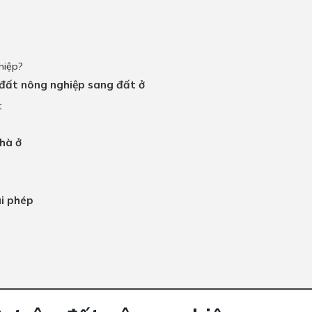
hiệp?
g đất nông nghiệp sang đất ở
t
nhà ở
ái phép