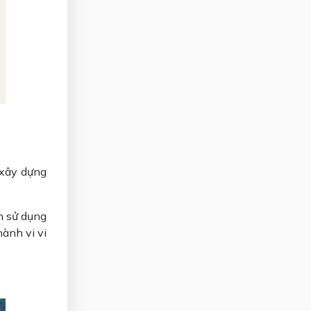
 xây dựng
h sử dụng
ành vi vi