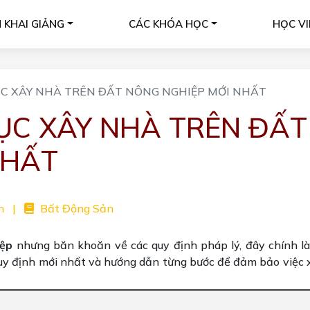
H KHAI GIẢNG
CÁC KHÓA HỌC
HỌC VI
ỤC XÂY NHÀ TRÊN ĐẤT NÔNG NGHIỆP MỚI NHẤT
ỤC XÂY NHÀ TRÊN ĐẤT
NHẤT
n
|
Bất Động Sản
iệp
nhưng băn khoăn về các quy định pháp lý, đây chính là 
quy định mới nhất và hướng dẫn từng bước để đảm bảo việc 