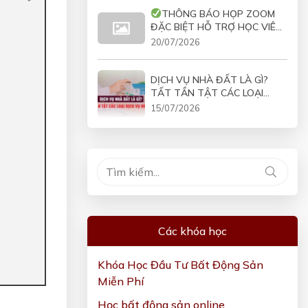
THÔNG BÁO HỌP ZOOM
ĐẶC BIỆT HỖ TRỢ HỌC VIÊN
COMBO VÀO 19H30 NGÀY
20/07/2026
21/07/2026
DỊCH VỤ NHÀ ĐẤT LÀ GÌ?
TẤT TẦN TẬT CÁC LOẠI
DỊCH VỤ NHÀ ĐẤT
15/07/2026
Các khóa học
Khóa Học Đầu Tư Bất Động Sản
Miễn Phí
Học bất động sản online