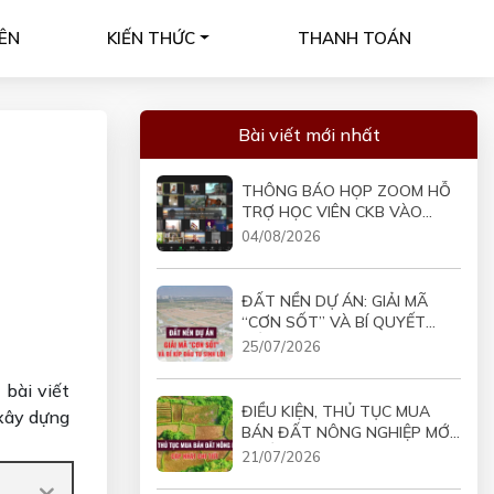
ÊN
KIẾN THỨC
THANH TOÁN
Bài viết mới nhất
THÔNG BÁO HỌP ZOOM HỖ
TRỢ HỌC VIÊN CKB VÀO
19H30 NGÀY 05/08/2026
04/08/2026
ĐẤT NỀN DỰ ÁN: GIẢI MÃ
“CƠN SỐT” VÀ BÍ QUYẾT
ĐẦU TƯ SINH LỜI
25/07/2026
bài viết
ĐIỀU KIỆN, THỦ TỤC MUA
xây dựng
BÁN ĐẤT NÔNG NGHIỆP MỚI
NHẤT
21/07/2026