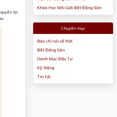
Khóa Học Môi Giới Bất Động Sản
quyền lợi
au:
Chuyên mục
Báo chí nói về NIK
Bất Động Sản
Danh Mục Đầu Tư
Kỹ Năng
Tin tức