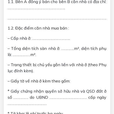
1.1. Bên A đồng ý bán cho bên B căn nhà có địa chỉ:
……………………………………………………..
……………………………………………………………………………………………………
1.2. Đặc điểm căn nhà mua bán :
– Cấp nhà ở: …………………………………..
– Tổng diện tích sàn nhà ở: …………..m², diện tích phụ
là: ……………….m².
– Trang thiết bị chủ yếu gắn liền với nhà ở (theo Phụ
lục đính kèm).
– Giấy tờ về nhà ở kèm theo gồm:
* Giấy chứng nhận quyền sở hữu nhà và QSD đất ở
số ……………. do UBND …………………………………. cấp ngày
……………………………………
* Tờ khai lệ phí trước bạ ngày ……………………….