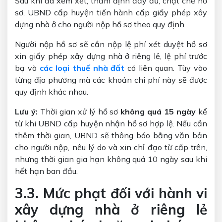
Sau khi đã xem xét, thẩm định đầy đủ, chặt chẽ hồ
sơ, UBND cấp huyện tiến hành cấp giấy phép xây
dựng nhà ở cho người nộp hồ sơ theo quy định.
Người nộp hồ sơ sẽ cần nộp lệ phí xét duyệt hồ sơ
xin giấy phép xây dựng nhà ở riêng lẻ, lệ phí trước
bạ và
các loại thuế nhà đất
có liên quan. Tùy vào
từng địa phương mà các khoản chi phí này sẽ được
quy định khác nhau.
Lưu ý:
Thời gian xử lý hồ sơ
không quá 15 ngày
kể
từ khi UBND cấp huyện nhận hồ sơ hợp lệ. Nếu cần
thêm thời gian, UBND sẽ thông báo bằng văn bản
cho người nộp, nêu lý do và xin chỉ đạo từ cấp trên,
nhưng thời gian gia hạn không quá 10 ngày sau khi
hết hạn ban đầu.
3.3. Mức phạt đối với hành vi
xây dựng nhà ở riêng lẻ