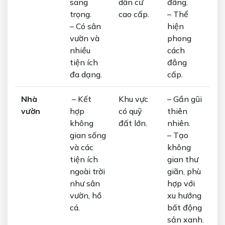
sang
dân cư
đãng.
trọng.
cao cấp.
– Thể
– Có sân
hiện
vườn và
phong
nhiều
cách
tiện ích
đẳng
đa dạng.
cấp.
Nhà
– Kết
Khu vực
– Gần gũi
vườn
hợp
có quỹ
thiên
không
đất lớn.
nhiên.
gian sống
– Tạo
và các
không
tiện ích
gian thư
ngoài trời
giãn, phù
như sân
hợp với
vườn, hồ
xu hướng
cá.
bất động
sản xanh.