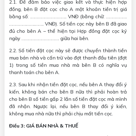
2.1. Để đảm bảo việc giao kết và thực hiện hợp
đồng, bên B đặt cọc cho A một khoản tiền trị giá
bằng số: .………………………….. VNĐ (bằng chữ: ……………….
…………….……..…….. VNĐ). Số tiền cọc này bên B đã giao
đủ cho bên A – thể hiện tại Hợp đồng đặt cọc ký
ngày ……………………………. giữa hai bên.
2.2. Số tiền đặt cọc này sẽ được chuyển thành tiền
mua bán nhà và cấn trừ vào đợt thanh đầu tiên (đợt
1) trong số tiền mua nhà mà bên B có nghĩa vụ
thanh toán cho bên A.
2.3. Sau khi nhận tiền đặt cọc, nếu bên A thay đổi ý
kiến, không bán cho bên B nữa thì phải hoàn trả
cho bên B số tiền gấp 2 lần số tiền đặt cọc mà mình
đã nhận. Ngược lại, nếu bên B thay đổi ý kiến,
không mua nhà nữa thì phải chịu mất tiền cọc.
Điều 3: GIÁ BÁN NHÀ & THUẾ