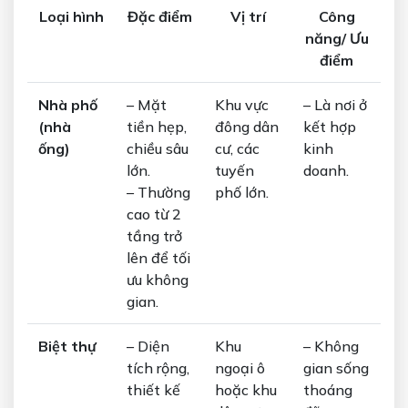
Loại hình
Đặc điểm
Vị trí
Công
năng/ Ưu
điểm
Nhà phố
– Mặt
Khu vực
– Là nơi ở
(nhà
tiền hẹp,
đông dân
kết hợp
ống)
chiều sâu
cư, các
kinh
lớn.
tuyến
doanh.
– Thường
phố lớn.
cao từ 2
tầng trở
lên để tối
ưu không
gian.
Biệt thự
– Diện
Khu
– Không
tích rộng,
ngoại ô
gian sống
thiết kế
hoặc khu
thoáng