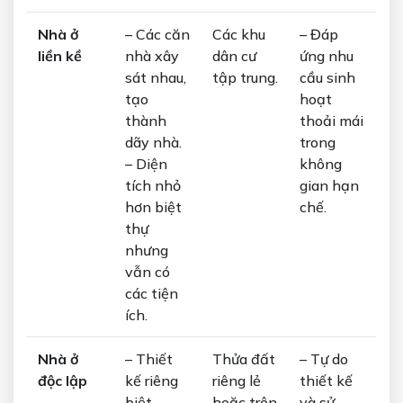
Nhà ở
– Các căn
Các khu
– Đáp
liền kề
nhà xây
dân cư
ứng nhu
sát nhau,
tập trung.
cầu sinh
tạo
hoạt
thành
thoải mái
dãy nhà.
trong
– Diện
không
tích nhỏ
gian hạn
hơn biệt
chế.
thự
nhưng
vẫn có
các tiện
ích.
Nhà ở
– Thiết
Thửa đất
– Tự do
độc lập
kế riêng
riêng lẻ
thiết kế
biệt,
hoặc trên
và sử