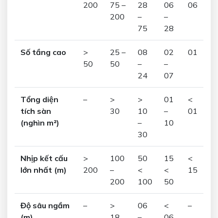
200
75 –
28
06
06
200
–
–
75
28
Số tầng cao
>
25 –
08
02
01
50
50
–
–
24
07
Tổng diện
–
>
>
01
<
tích sàn
30
10
–
01
(nghìn m²)
–
10
30
Nhịp kết cấu
>
100
50
15
<
lớn nhất (m)
200
–
<
<
15
200
100
50
Độ sâu ngầm
–
>
06
<
–
(m)
18
–
06