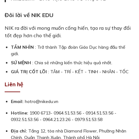
Đôi lời về NIK EDU
NIK ra đời với mong muốn cống hiến, tạo ra sự thay đổi
tốt đẹp hơn cho thế giới.
TẦM NHÌN
: Trở thành Tập đoàn Giáo Dục hàng đầu thế
giới.
SỨ MỆNH
: Chia sẻ những kiến thức hiệu quả nhất.
GIÁ TRỊ CỐT LÕI
: TÂM - TRÍ - KẾT - TINH - NHÂN - TỐC
Liên hệ
Email:
hotro@nikedu.vn
Hotline:
1900 6713- 0964.51.53.56 - 0914.51.53.56 -
0932.51.53.56 - 0964.21.23.26 - 0979.51.53.58
Địa chỉ:
Tầng 12, tòa nhà Diamond Flower, Phường Nhân
Chính, Quận Thanh Xuân, Thành phố Hà Nội