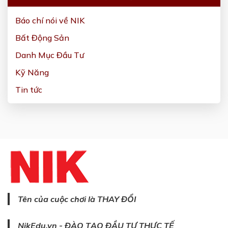
Báo chí nói về NIK
Bất Động Sản
Danh Mục Đầu Tư
Kỹ Năng
Tin tức
Tên của cuộc chơi là THAY ĐỔI
NikEdu.vn - ĐÀO TẠO ĐẦU TƯ THỰC TẾ