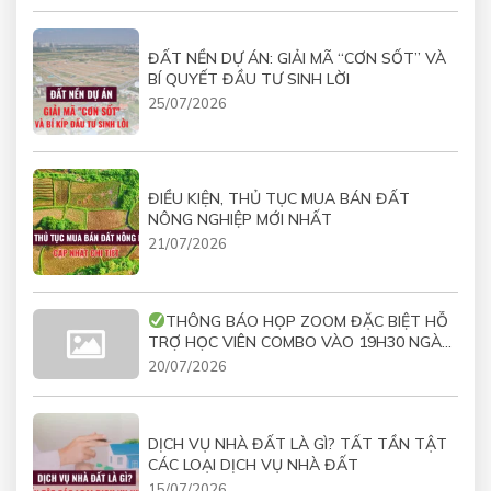
ĐẤT NỀN DỰ ÁN: GIẢI MÃ “CƠN SỐT” VÀ
BÍ QUYẾT ĐẦU TƯ SINH LỜI
25/07/2026
ĐIỀU KIỆN, THỦ TỤC MUA BÁN ĐẤT
NÔNG NGHIỆP MỚI NHẤT
21/07/2026
THÔNG BÁO HỌP ZOOM ĐẶC BIỆT HỖ
TRỢ HỌC VIÊN COMBO VÀO 19H30 NGÀY
21/07/2026
20/07/2026
DỊCH VỤ NHÀ ĐẤT LÀ GÌ? TẤT TẦN TẬT
CÁC LOẠI DỊCH VỤ NHÀ ĐẤT
15/07/2026