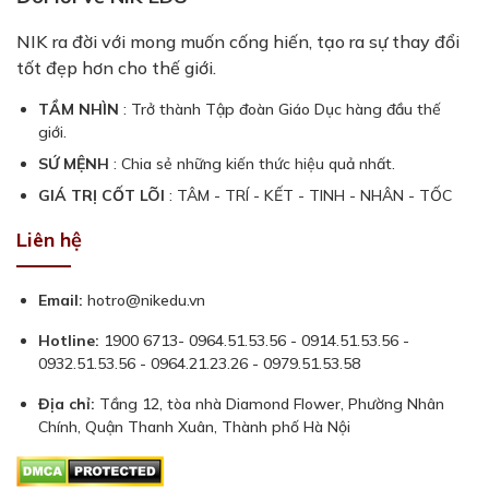
NIK ra đời với mong muốn cống hiến, tạo ra sự thay đổi
tốt đẹp hơn cho thế giới.
TẦM NHÌN
: Trở thành Tập đoàn Giáo Dục hàng đầu thế
giới.
SỨ MỆNH
: Chia sẻ những kiến thức hiệu quả nhất.
GIÁ TRỊ CỐT LÕI
: TÂM - TRÍ - KẾT - TINH - NHÂN - TỐC
Liên hệ
Email:
hotro@nikedu.vn
Hotline:
1900 6713- 0964.51.53.56 - 0914.51.53.56 -
0932.51.53.56 - 0964.21.23.26 - 0979.51.53.58
Địa chỉ:
Tầng 12, tòa nhà Diamond Flower, Phường Nhân
Chính, Quận Thanh Xuân, Thành phố Hà Nội