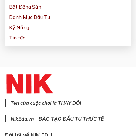
Bất Động Sản
Danh Mục Đầu Tư
Kỹ Năng
Tin tức
Tên của cuộc chơi là THAY ĐỔI
NikEdu.vn - ĐÀO TẠO ĐẦU TƯ THỰC TẾ
Đôi lời về NIK EDU