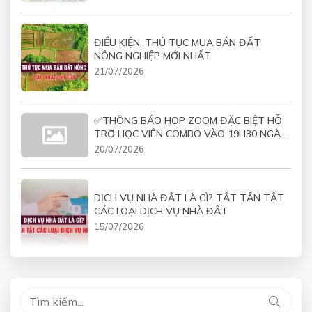
ĐIỀU KIỆN, THỦ TỤC MUA BÁN ĐẤT
NÔNG NGHIỆP MỚI NHẤT
21/07/2026
✅THÔNG BÁO HỌP ZOOM ĐẶC BIỆT HỖ
TRỢ HỌC VIÊN COMBO VÀO 19H30 NGÀY
21/07/2026
20/07/2026
DỊCH VỤ NHÀ ĐẤT LÀ GÌ? TẤT TẦN TẬT
CÁC LOẠI DỊCH VỤ NHÀ ĐẤT
15/07/2026