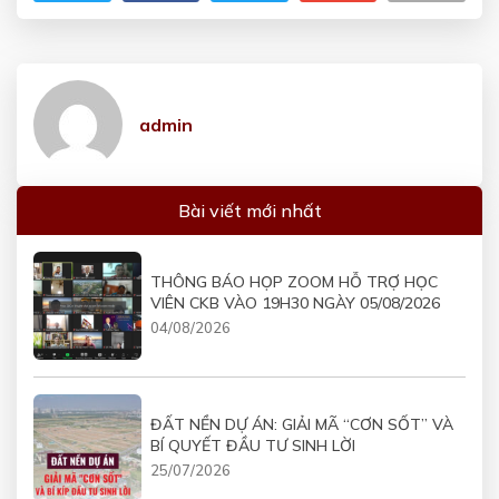
admin
Bài viết mới nhất
THÔNG BÁO HỌP ZOOM HỖ TRỢ HỌC
VIÊN CKB VÀO 19H30 NGÀY 05/08/2026
04/08/2026
ĐẤT NỀN DỰ ÁN: GIẢI MÃ “CƠN SỐT” VÀ
BÍ QUYẾT ĐẦU TƯ SINH LỜI
25/07/2026