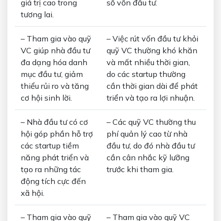
giá trị cao trong
số vốn đầu tư.
tương lai.
– Tham gia vào quỹ
– Việc rút vốn đầu tư khỏi
VC giúp nhà đầu tư
quỹ VC thường khó khăn
đa dạng hóa danh
và mất nhiều thời gian,
mục đầu tư, giảm
do các startup thường
thiểu rủi ro và tăng
cần thời gian dài để phát
cơ hội sinh lời.
triển và tạo ra lợi nhuận.
– Nhà đầu tư có cơ
– Các quỹ VC thường thu
hội góp phần hỗ trợ
phí quản lý cao từ nhà
các startup tiềm
đầu tư, do đó nhà đầu tư
năng phát triển và
cần cân nhắc kỹ lưỡng
tạo ra những tác
trước khi tham gia.
động tích cực đến
xã hội.
– Tham gia vào quỹ
– Tham gia vào quỹ VC