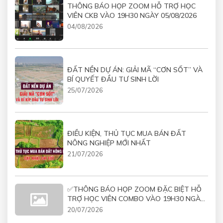
THÔNG BÁO HỌP ZOOM HỖ TRỢ HỌC
VIÊN CKB VÀO 19H30 NGÀY 05/08/2026
04/08/2026
ĐẤT NỀN DỰ ÁN: GIẢI MÃ “CƠN SỐT” VÀ
BÍ QUYẾT ĐẦU TƯ SINH LỜI
25/07/2026
ĐIỀU KIỆN, THỦ TỤC MUA BÁN ĐẤT
NÔNG NGHIỆP MỚI NHẤT
21/07/2026
✅THÔNG BÁO HỌP ZOOM ĐẶC BIỆT HỖ
TRỢ HỌC VIÊN COMBO VÀO 19H30 NGÀY
21/07/2026
20/07/2026