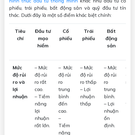
hình thức đầu tư thông minh
khác như đầu tư cổ
phiếu, trái phiếu, bất động sản và quỹ đầu tư tín
thác. Dưới đây là một số điểm khác biệt chính:
Tiê
u
Đầu tư
Cổ
Trái
Bất
Qu
chí
mạo
phiếu
phiếu
động
đầ
hiểm
sản
tư 
th
Mức
– Mức
– Mức
– Mức
– Mức
– M
độ rủi
độ rủi
độ rủi
độ rủi
độ rủi
độ r
ro và
ro rất
ro
ro thấp
ro
ro v
lợi
cao.
trung
– Lợi
trung
lợi
nhuận
– Tiềm
bình
nhuận
bình.
nhu
năng
đến
thấp
– Lợi
trun
lợi
cao.
nhuận
bình
nhuận
–
ổn
rất lớn.
Tiềm
định.
năng