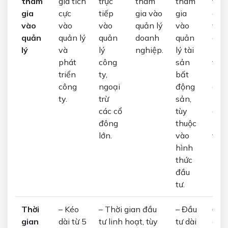
tham
gia tích
trực
tham
tham
tha
gia
cực
tiếp
gia vào
gia
gia
vào
vào
vào
quản lý
vào
vào
quản
quản lý
quản
doanh
quản
quả
lý
và
lý
nghiệp.
lý tài
lý t
phát
công
sản
tiếp
triển
ty,
bất
mà 
công
ngoại
động
các
ty.
trừ
sản,
nhà
các cổ
tùy
quả
đông
thuộc
lý q
lớn.
vào
thự
hình
hiện
thức
đầu
tư.
Thời
– Kéo
– Thời gian đầu
– Đầu
– Th
gian
dài từ 5
tư linh hoạt, tùy
tư dài
gia