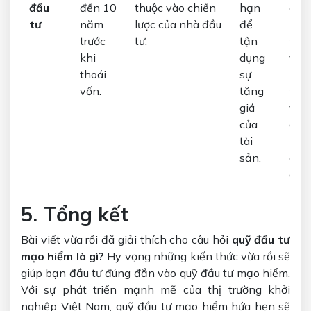
đầu
đến 10
thuộc vào chiến
hạn
đầu
tư
năm
lược của nhà đầu
để
phụ
trước
tư.
tận
thu
khi
dụng
vào
thoái
sự
mục
vốn.
tăng
tiêu
giá
và
của
chi
tài
lược
sản.
của
quỹ.
5. Tổng kết
Bài viết vừa rồi đã giải thích cho câu hỏi
quỹ đầu tư
mạo hiểm là gì?
Hy vọng những kiến thức vừa rồi sẽ
giúp bạn đầu tư đúng đắn vào quỹ đầu tư mạo hiểm.
Với sự phát triển mạnh mẽ của thị trường khởi
nghiệp Việt Nam, quỹ đầu tư mạo hiểm hứa hẹn sẽ