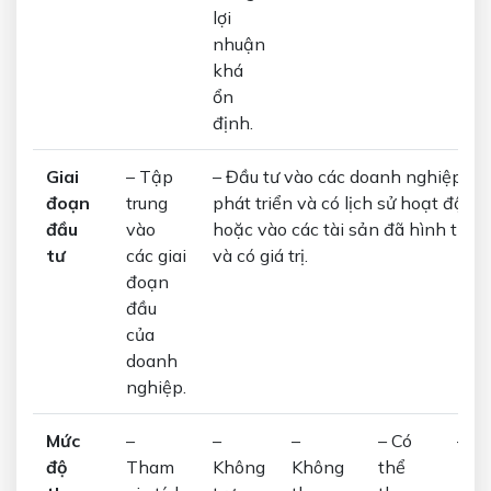
lợi
nhuận
khá
ổn
định.
Giai
– Tập
– Đầu tư vào các doanh nghiệp đã
đoạn
trung
phát triển và có lịch sử hoạt động,
đầu
vào
hoặc vào các tài sản đã hình thà
tư
các giai
và có giá trị.
đoạn
đầu
của
doanh
nghiệp.
Mức
–
–
–
– Có
–
độ
Tham
Không
Không
thể
Khô