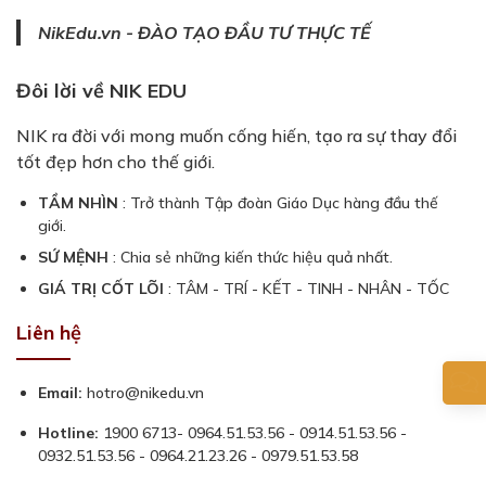
NikEdu.vn - ĐÀO TẠO ĐẦU TƯ THỰC TẾ
Đôi lời về NIK EDU
NIK ra đời với mong muốn cống hiến, tạo ra sự thay đổi
tốt đẹp hơn cho thế giới.
TẦM NHÌN
: Trở thành Tập đoàn Giáo Dục hàng đầu thế
giới.
SỨ MỆNH
: Chia sẻ những kiến thức hiệu quả nhất.
GIÁ TRỊ CỐT LÕI
: TÂM - TRÍ - KẾT - TINH - NHÂN - TỐC
Liên hệ
Email:
hotro@nikedu.vn
Hotline:
1900 6713- 0964.51.53.56 - 0914.51.53.56 -
0932.51.53.56 - 0964.21.23.26 - 0979.51.53.58