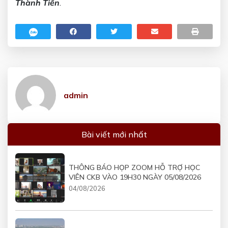
Thành Tiến
.
admin
Bài viết mới nhất
THÔNG BÁO HỌP ZOOM HỖ TRỢ HỌC
VIÊN CKB VÀO 19H30 NGÀY 05/08/2026
04/08/2026