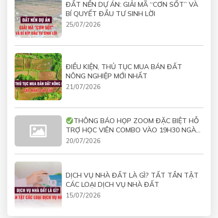
ĐẤT NỀN DỰ ÁN: GIẢI MÃ “CƠN SỐT” VÀ
BÍ QUYẾT ĐẦU TƯ SINH LỜI
25/07/2026
ĐIỀU KIỆN, THỦ TỤC MUA BÁN ĐẤT
NÔNG NGHIỆP MỚI NHẤT
21/07/2026
THÔNG BÁO HỌP ZOOM ĐẶC BIỆT HỖ
TRỢ HỌC VIÊN COMBO VÀO 19H30 NGÀY
21/07/2026
20/07/2026
DỊCH VỤ NHÀ ĐẤT LÀ GÌ? TẤT TẦN TẬT
CÁC LOẠI DỊCH VỤ NHÀ ĐẤT
15/07/2026