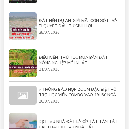
ĐẤT NỀN DỰ ÁN: GIẢI MÃ “CƠN SỐT” VÀ
BÍ QUYẾT ĐẦU TƯ SINH LỜI
25/07/2026
ĐIỀU KIỆN, THỦ TỤC MUA BÁN ĐẤT
NÔNG NGHIỆP MỚI NHẤT
21/07/2026
✅THÔNG BÁO HỌP ZOOM ĐẶC BIỆT HỖ
TRỢ HỌC VIÊN COMBO VÀO 19H30 NGÀY
21/07/2026
20/07/2026
DỊCH VỤ NHÀ ĐẤT LÀ GÌ? TẤT TẦN TẬT
CÁC LOẠI DỊCH VỤ NHÀ ĐẤT