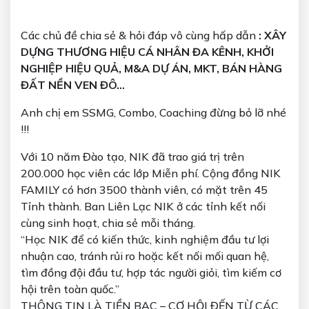
Các chủ đề chia sẻ & hỏi đáp vô cùng hấp dẫn
: XÂY
DỰNG THƯƠNG HIỆU CÁ NHÂN ĐA KÊNH, KHỞI
NGHIỆP HIỆU QUẢ, M&A DỰ ÁN, MKT, BÁN HÀNG
ĐẤT NỀN VEN ĐÔ…
Anh chị em SSMG, Combo, Coaching đừng bỏ lỡ nhé
!!!
Với 10 năm Đào tạo, NIK đã trao giá trị trên
200.000 học viên các lớp Miễn phí. Cộng đồng NIK
FAMILY có hơn 3500 thành viên, có mặt trên 45
Tỉnh thành. Ban Liên Lạc NIK ở các tỉnh kết nối
cùng sinh hoạt, chia sẻ mỗi tháng.
“Học NIK để có kiến thức, kinh nghiệm đầu tư lợi
nhuận cao, tránh rủi ro hoặc kết nối mối quan hệ,
tìm đồng đội đầu tư, hợp tác người giỏi, tìm kiếm cơ
hội trên toàn quốc.”
THÔNG TIN LÀ TIỀN BẠC – CƠ HỘI ĐẾN TỪ CÁC