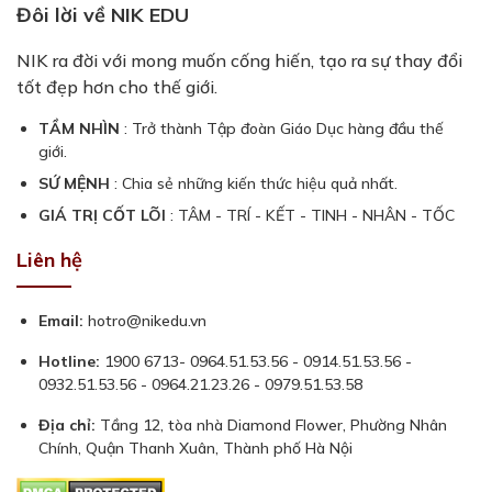
Đôi lời về NIK EDU
NIK ra đời với mong muốn cống hiến, tạo ra sự thay đổi
tốt đẹp hơn cho thế giới.
TẦM NHÌN
: Trở thành Tập đoàn Giáo Dục hàng đầu thế
giới.
SỨ MỆNH
: Chia sẻ những kiến thức hiệu quả nhất.
GIÁ TRỊ CỐT LÕI
: TÂM - TRÍ - KẾT - TINH - NHÂN - TỐC
Liên hệ
Email:
hotro@nikedu.vn
Hotline:
1900 6713- 0964.51.53.56 - 0914.51.53.56 -
0932.51.53.56 - 0964.21.23.26 - 0979.51.53.58
Địa chỉ:
Tầng 12, tòa nhà Diamond Flower, Phường Nhân
Chính, Quận Thanh Xuân, Thành phố Hà Nội