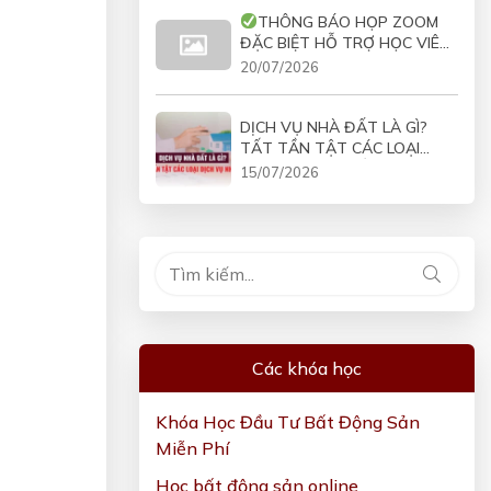
THÔNG BÁO HỌP ZOOM
ĐẶC BIỆT HỖ TRỢ HỌC VIÊN
COMBO VÀO 19H30 NGÀY
20/07/2026
21/07/2026
DỊCH VỤ NHÀ ĐẤT LÀ GÌ?
TẤT TẦN TẬT CÁC LOẠI
DỊCH VỤ NHÀ ĐẤT
15/07/2026
Các khóa học
Khóa Học Đầu Tư Bất Động Sản
Miễn Phí
Học bất động sản online