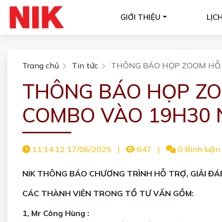
GIỚI THIỆU
LỊC
Trang chủ
Tin tức
THÔNG BÁO HỌP ZOOM HỖ T
THÔNG BÁO HỌP ZO
COMBO VÀO 19H30 N
11:14:12 17/06/2025
|
647
|
0 Bình luận
NIK THÔNG BÁO CHƯƠNG TRÌNH HỖ TRỢ, GIẢI ĐÁP
CÁC THÀNH VIÊN TRONG TỔ TƯ VẤN GỒM:
1, Mr Công Hùng :