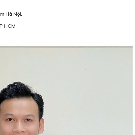
âm Hà Nội.
 TP HCM.