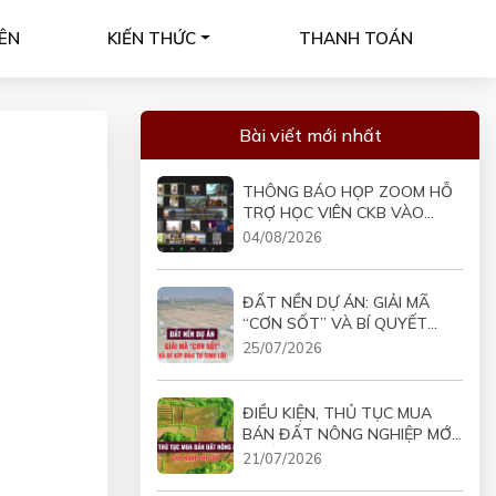
ÊN
KIẾN THỨC
THANH TOÁN
Bài viết mới nhất
THÔNG BÁO HỌP ZOOM HỖ
TRỢ HỌC VIÊN CKB VÀO
19H30 NGÀY 05/08/2026
04/08/2026
ĐẤT NỀN DỰ ÁN: GIẢI MÃ
“CƠN SỐT” VÀ BÍ QUYẾT
ĐẦU TƯ SINH LỜI
25/07/2026
ĐIỀU KIỆN, THỦ TỤC MUA
BÁN ĐẤT NÔNG NGHIỆP MỚI
NHẤT
21/07/2026