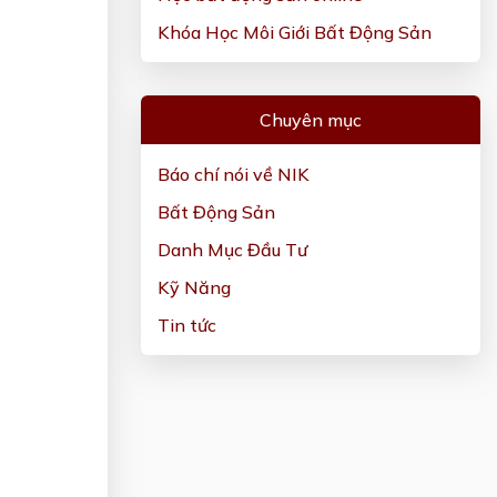
Khóa Học Môi Giới Bất Động Sản
Chuyên mục
Báo chí nói về NIK
Bất Động Sản
Danh Mục Đầu Tư
Kỹ Năng
Tin tức