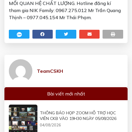
MỐI QUAN HỆ CHẤT LƯỢNG. Hotline đăng kí
tham gia NIK Family:
0967.275.012
Mr Trần Quang
Thịnh –
0977.045.154
Mr Thái Phạm.
TeamCSKH
Bài viết mới nhất
THÔNG BÁO HỌP ZOOM HỖ TRỢ HỌC
VIÊN CKB VÀO 19H30 NGÀY 05/08/2026
04/08/2026