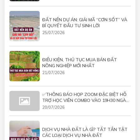
ĐẤT NỀN DỰ ÁN: GIẢI MÃ “CƠN SỐT” VÀ
BÍ QUYẾT ĐẦU TƯ SINH LỜI
25/07/2026
ĐIỀU KIỆN, THỦ TỤC MUA BÁN ĐẤT
NÔNG NGHIỆP MỚI NHẤT
21/07/2026
✅THÔNG BÁO HỌP ZOOM ĐẶC BIỆT HỖ
TRỢ HỌC VIÊN COMBO VÀO 19H30 NGÀY
21/07/2026
20/07/2026
DỊCH VỤ NHÀ ĐẤT LÀ GÌ? TẤT TẦN TẬT
CÁC LOẠI DỊCH VỤ NHÀ ĐẤT