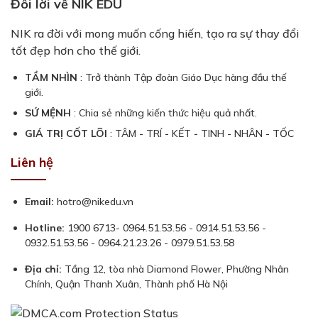
Đôi lời về NIK EDU
NIK ra đời với mong muốn cống hiến, tạo ra sự thay đổi
tốt đẹp hơn cho thế giới.
TẦM NHÌN
: Trở thành Tập đoàn Giáo Dục hàng đầu thế
giới.
SỨ MỆNH
: Chia sẻ những kiến thức hiệu quả nhất.
GIÁ TRỊ CỐT LÕI
: TÂM - TRÍ - KẾT - TINH - NHÂN - TỐC
Liên hệ
Email:
hotro@nikedu.vn
Hotline:
1900 6713- 0964.51.53.56 - 0914.51.53.56 -
0932.51.53.56 - 0964.21.23.26 - 0979.51.53.58
Địa chỉ:
Tầng 12, tòa nhà Diamond Flower, Phường Nhân
Chính, Quận Thanh Xuân, Thành phố Hà Nội