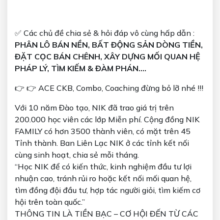
✅ Các chủ đề chia sẻ & hỏi đáp vô cùng hấp dẫn :
PHÂN LÔ BÁN NỀN, BẤT ĐỘNG SẢN DÒNG TIỀN,
ĐẶT CỌC BÁN CHÊNH, XÂY DỰNG MỐI QUAN HỆ
PHÁP LÝ, TÌM KIẾM & ĐÀM PHÁN….
👉 👉 ACE CKB, Combo, Coaching đừng bỏ lỡ nhé !!!
Với 10 năm Đào tạo, NIK đã trao giá trị trên
200.000 học viên các lớp Miễn phí. Cộng đồng NIK
FAMILY có hơn 3500 thành viên, có mặt trên 45
Tỉnh thành. Ban Liên Lạc NIK ở các tỉnh kết nối
cùng sinh hoạt, chia sẻ mỗi tháng.
“Học NIK để có kiến thức, kinh nghiệm đầu tư lợi
nhuận cao, tránh rủi ro hoặc kết nối mối quan hệ,
tìm đồng đội đầu tư, hợp tác người giỏi, tìm kiếm cơ
hội trên toàn quốc.”
THÔNG TIN LÀ TIỀN BẠC – CƠ HỘI ĐẾN TỪ CÁC