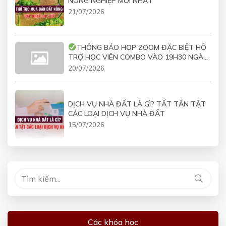
NÔNG NGHIỆP MỚI NHẤT
21/07/2026
THÔNG BÁO HỌP ZOOM ĐẶC BIỆT HỖ
TRỢ HỌC VIÊN COMBO VÀO 19H30 NGÀY
21/07/2026
20/07/2026
DỊCH VỤ NHÀ ĐẤT LÀ GÌ? TẤT TẦN TẬT
CÁC LOẠI DỊCH VỤ NHÀ ĐẤT
15/07/2026
Các khóa học