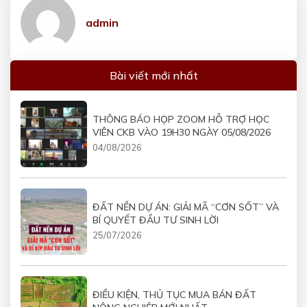
admin
Bài viết mới nhất
THÔNG BÁO HỌP ZOOM HỖ TRỢ HỌC
VIÊN CKB VÀO 19H30 NGÀY 05/08/2026
04/08/2026
ĐẤT NỀN DỰ ÁN: GIẢI MÃ “CƠN SỐT” VÀ
BÍ QUYẾT ĐẦU TƯ SINH LỜI
25/07/2026
ĐIỀU KIỆN, THỦ TỤC MUA BÁN ĐẤT