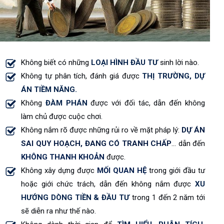
Không biết có những
LOẠI HÌNH ĐẦU TƯ
sinh lời nào.
Không tự phân tích, đánh giá được
THỊ TRƯỜNG, DỰ
ÁN TIỀM NĂNG.
Không
ĐÀM PHÁN
được với đối tác, dẫn đến không
làm chủ được cuộc chơi.
Không nắm rõ được những rủi ro về mặt pháp lý:
DỰ ÁN
SAI QUY HOẠCH, ĐANG CÓ TRANH CHẤP
... dẫn đến
KHÔNG THANH KHOẢN
được.
Không xây dựng được
MỐI QUAN HỆ
trong giới đầu tư
hoặc giới chức trách, dẫn đến không nắm được
XU
HƯỚNG DÒNG TIỀN & ĐẦU TƯ
trong 1 đến 2 năm tới
sẽ diễn ra như thế nào.