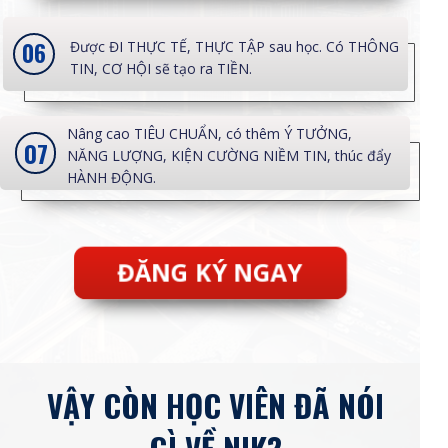
06
Được ĐI THỰC TẾ, THỰC TẬP sau học. Có THÔNG
TIN, CƠ HỘI sẽ tạo ra TIỀN.
Nâng cao TIÊU CHUẨN, có thêm Ý TƯỞNG,
07
NĂNG LƯỢNG, KIỆN CƯỜNG NIỀM TIN, thúc đẩy
HÀNH ĐỘNG.
ĐĂNG KÝ NGAY
VẬY CÒN HỌC VIÊN ĐÃ NÓI
GÌ VỀ NIK?