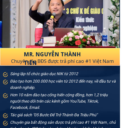
MR. NGUYỄN THÀNH
Chuyên gia BĐS được trả phí cao #1 Việt Nam
TIẾN
Sáng lập tổ chức giáo dục NIK từ 2012
Đào tạo hơn 200.000 học viên từ 2012 đến nay, về đầu tư và
doanh nghiệp.
Hơn 10 năm đào tạo cống hiến cộng đồng, hơn 1,2 triệu
người theo dõi trên các kênh gồm YouTube, Tiktok,
Facebook, Email.
Tác giả sách "05 Bước Để Trở Thành Đa Triệu Phú"
Chuyên gia bất động sản được trả phí cao #1 Việt Nam , chủ