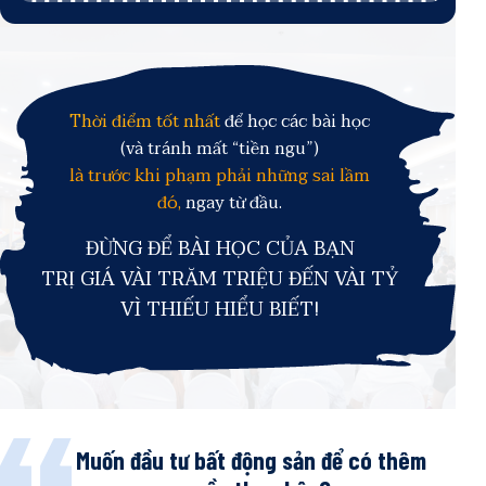
Thời điểm tốt nhất
để học các bài học
(và tránh mất “tiền ngu”)
là trước khi phạm phải những sai lầm
đó,
ngay từ đầu.
ĐỪNG ĐỂ BÀI HỌC CỦA BẠN
TRỊ GIÁ VÀI TRĂM TRIỆU ĐẾN VÀI TỶ
VÌ THIẾU HIỂU BIẾT!
Muốn đầu tư bất động sản để có thêm