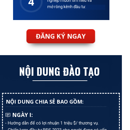
4
nghiệp muốn tìm hiểu và
mở rông kênh đầu tư.
ĐĂNG KÝ NGAY
NỘI DUNG ĐÀO TẠO
NỘI DUNG CHIA SẺ BAO GỒM:
NGÀY I:
- Hướng dẫn để có lợi nhuận 1 triệu $/ thương vụ.