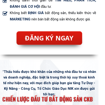
Không dành thời gian để
TÌM HIỂU, PHÂN TÍCH,
ĐÁNH GIÁ CƠ HỘI
đầu tư.
Không biết
ĐỊNH GIÁ
bất động sản, thiếu kiến thức về
MARKETING
nên bán bất động sản không được giá.
ĐĂNG KÝ NGAY
"Thấu hiểu được khó khăn của những nhà đầu tư cá nhân
và doanh nghiệp, đặc biệt là trong thời kỳ suy thoái kinh
tế như hiện nay, với mục đích giúp bạn gia tăng Tư Duy -
Kỹ Năng - Công Cụ, Tổ Chức Giáo Dục NIK xin được gửi
tới bạn:
CHIẾN LƯỢC ĐẦU TƯ BẤT ĐỘNG SẢN CKB