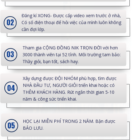
Đăng kí XONG- Được cấp video xem trước ở nhà,
02
Có số điện thoại để hỏi việc của mình luôn không
cần đợi lớp.
Tham gia CỘNG ĐỒNG NIK TRỌN ĐỜI với hơn
03
3000 thành viên tại 52 tỉnh. Môi trường tam bảo:
Thầy giỏi, bạn tốt, sách hay.
Xây dựng được ĐỘI NHÓM phù hợp, tìm được
NHÀ ĐẦU TƯ, NGƯỜI GIỎI triển khai hoặc có
04
THÊM KHÁCH HÀNG. Rút ngắn thời gian 5-10
năm & công sức triển khai.
HỌC LẠI MIỄN PHÍ TRONG 2 NĂM. Bận được
05
BẢO LƯU.