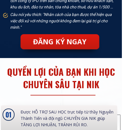
tịch công ty IPO trên sàn chứng khoán, sở hữu khách sạn,
khu du lịch, đảo tư nhân, tòa nhà cho thuê, dự án 1/500 …
Câu nói yêu thích: "Nhân cách của bạn được thể hiện qua
việc đối xử với những người không đem lại giá trị gì cho
mình."
ĐĂNG KÝ NGAY
QUYỀN LỢI CỦA BẠN KHI HỌC
CHUYÊN SÂU TẠI NIK
Được HỖ TRỢ SAU HỌC trực tiếp từ thầy Nguyễn
01
Thành Tiến và đội ngũ CHUYÊN GIA NIK giúp
TĂNG LỢI NHUẬN, TRÁNH RỦI RO.